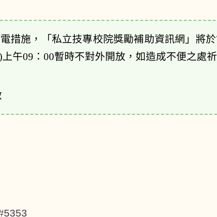
停電措施，
「
私立技專校院獎勵補助資訊網
」
將於
期一)上午09：00暫時不對外開放，如造成不便之處
啟
#5353